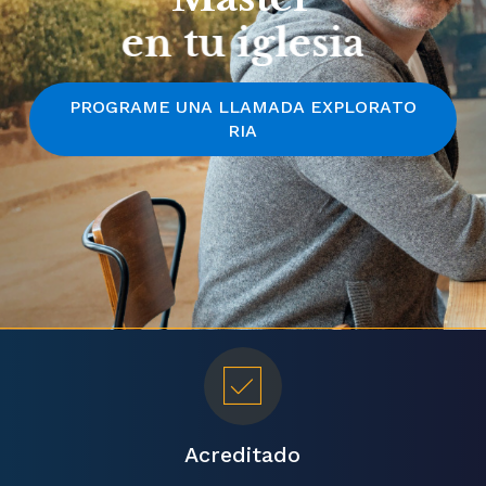
en tu iglesia
P
R
O
G
R
A
M
E
U
N
A
L
L
A
M
A
D
A
E
X
P
L
O
R
A
T
O
R
I
A
Acreditado